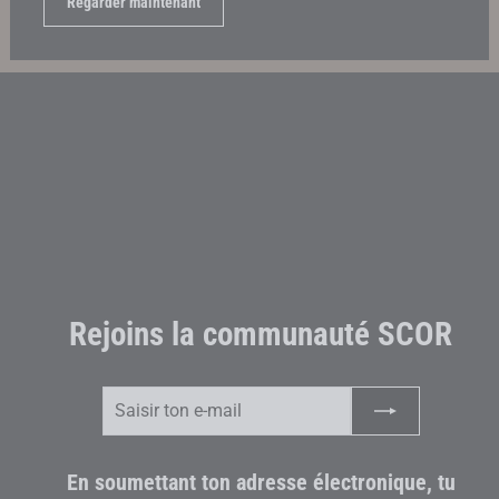
Regarder maintenant
Rejoins la communauté SCOR
Saisir
S'inscrire
ton
e-
mail
En soumettant ton adresse électronique, tu