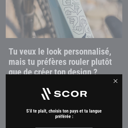
Tu veux le look personnalisé,
mais tu préfères rouler plutôt
que de créer ton design ?
Notre gamme de protections de cadre prêtes à l’emploi
"Ferm
sort tout droit des esprits créatifs de SCOR pour te
(Esc)"
donner un look unique, rapidement.
S'il te plaît, choisis ton pays et ta langue
Explorer la gamme
préférée :