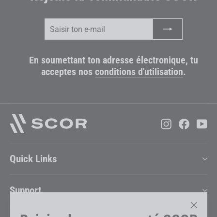
Saisir
S'inscrire
ton
e-
mail
En soumettant ton adresse électronique, tu
acceptes nos
conditions d'utilisation
.
Instagram
Faceboo
Yo
Quick Links
Support