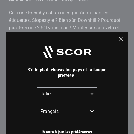
Ce jeune Frenchy est un rider qui n’aime pas les
étiquettes. Slopestyle ? Bien sûr. Downhill ? Pourquoi
pas. Freeride ? S’il vous plait ! Monter sur son vélo et
lâcher les freins, c’est tout ce qu’il faut à Enzo pour
exprimer sa créativité sur le trail. Il semble peut-être
"Ferm
tout tranquille quand il n’est pas sur son vélo, mais sa
(Esc)"
personnalité de pilote est à la hauteur des jumps qu’il
préfère : énorme !
S'il te plaît, choisis ton pays et ta langue
préférée :
Découvrir son vélo
Pays
Langue
Mettre à jour les préférences