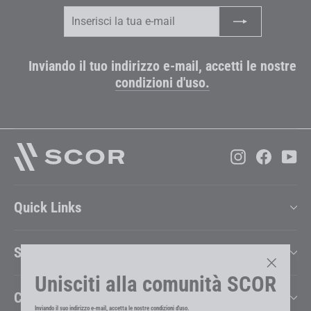
Inserisci
Iscriviti
la
tua
e-
mail
Inviando il tuo indirizzo e-mail, accetti le nostre
condizioni d'uso.
Instagram
Faceboo
Yo
Quick Links
Support
Unisciti alla comunità SCOR
"Chiudi
Company
(esc)"
Inviando il suo indirizzo e-mail, accetta le nostre
condizioni d'uso
.