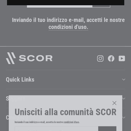
la
tua
e-
mail
Inviando il tuo indirizzo e-mail, accetti le nostre
condizioni d'uso.
Instagram
Faceboo
Yo
Quick Links
Support
Unisciti alla comunità SCOR
"Chiudi
Company
(esc)"
Inviando il suo indirizzo e-mail, accetta le nostre
condizioni d'uso
.
Inserisci
Iscriviti