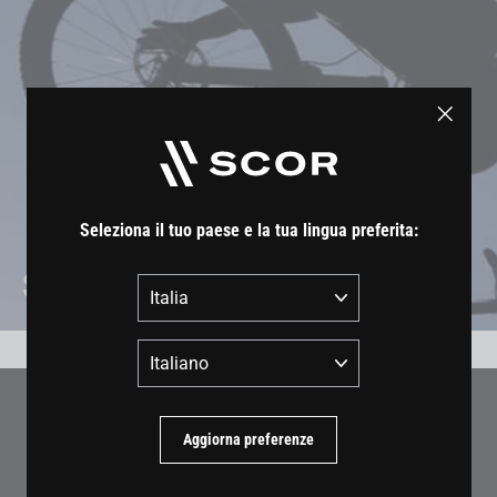
"Chiud
(esc)"
Seleziona il tuo paese e la tua lingua preferita:
Seguici
Paese
Lingua
Unisciti alla community SCOR
Aggiorna preferenze
Inserisci
Iscriviti