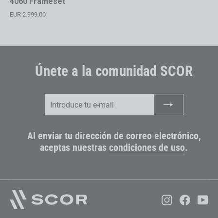
4060 Frameset
EUR 2.999,00
Únete a la comunidad SCOR
Introduce
Suscribir
tu
e-
mail
Al enviar tu dirección de correo electrónico,
aceptas nuestras
condiciones de uso
.
Instagram
Faceboo
Yo