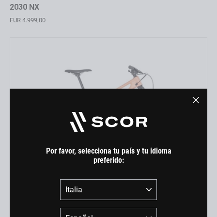
2030 NX
EUR 4.999,00
"Cerra
(esc)"
Por favor, selecciona tu país y tu idioma
preferido:
País
4060 ST GX
EUR 6.899,00
Idioma