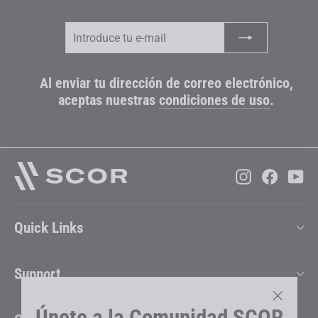
Introduce
Suscribir
tu
e-
mail
Al enviar tu dirección de correo electrónico,
aceptas nuestras
condiciones de uso
.
Instagram
Faceboo
Yo
Quick Links
Support
Únete a la Comunidad SCOR
"Cerrar